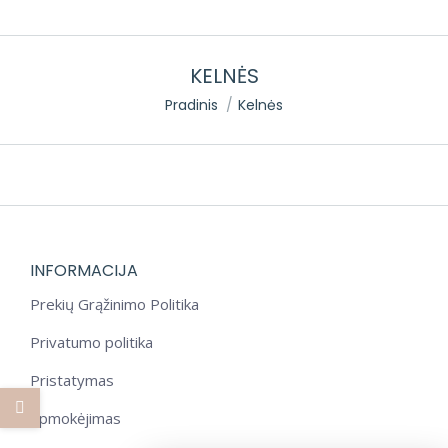
KELNĖS
You are here:
Pradinis
Kelnės
INFORMACIJA
Prekių Grąžinimo Politika
Privatumo politika
Pristatymas
Apmokėjimas