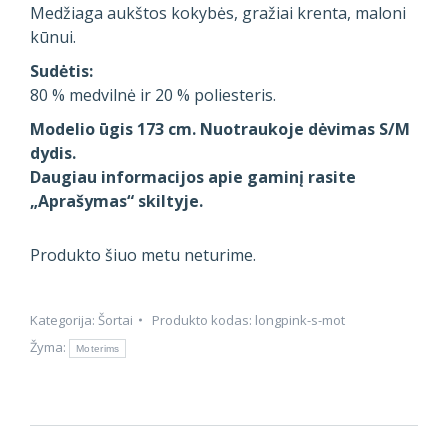
Medžiaga aukštos kokybės, gražiai krenta, maloni
kūnui.
Sudėtis:
80 % medvilnė ir 20 % poliesteris.
Modelio ūgis 173 cm. Nuotraukoje dėvimas S/M
dydis.
Daugiau informacijos apie gaminį rasite
„Aprašymas“ skiltyje.
Produkto šiuo metu neturime.
Kategorija:
Šortai
Produkto kodas:
longpink-s-mot
Žyma:
Moterims