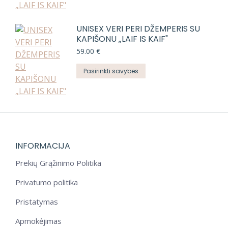
has
multiple
UNISEX VERI PERI DŽEMPERIS SU
variants.
KAPIŠONU „LAIF IS KAIF"
The
59.00
€
options
may
This
Pasirinkti savybes
be
product
chosen
has
on
multiple
the
variants.
product
The
page
options
INFORMACIJA
may
Prekių Grąžinimo Politika
be
chosen
Privatumo politika
on
Pristatymas
the
product
Apmokėjimas