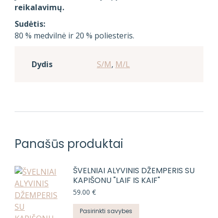
reikalavimų.
Sudėtis:
80 % medvilnė ir 20 % poliesteris.
Dydis
S/M
,
M/L
Panašūs produktai
ŠVELNIAI ALYVINIS DŽEMPERIS SU
KAPIŠONU "LAIF IS KAIF"
59.00
€
This
Pasirinkti savybes