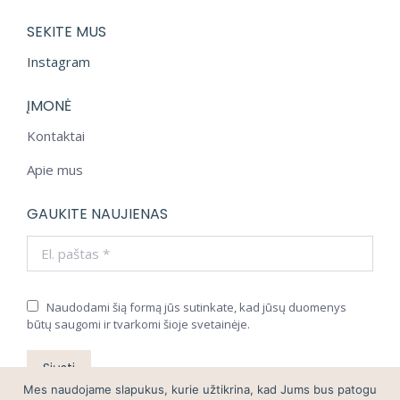
page
SEKITE MUS
Instagram
ĮMONĖ
Kontaktai
Apie mus
GAUKITE NAUJIENAS
El. paštas *
Naudodami šią formą jūs sutinkate, kad jūsų duomenys
būtų saugomi ir tvarkomi šioje svetainėje.
Siųsti
Mes naudojame slapukus, kurie užtikrina, kad Jums bus patogu