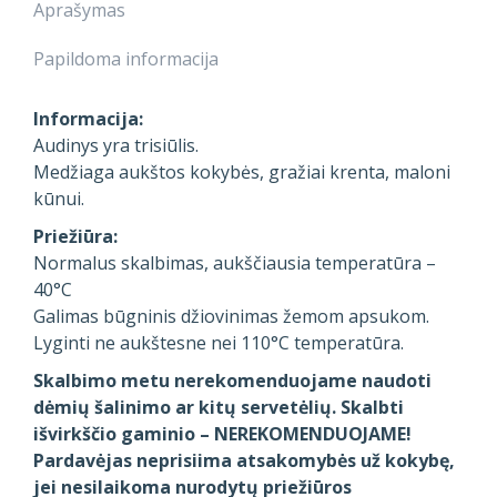
Aprašymas
Papildoma informacija
Informacija:
Audinys yra trisiūlis.
Medžiaga aukštos kokybės, gražiai krenta, maloni
kūnui.
Priežiūra:
Normalus skalbimas, aukščiausia temperatūra –
40°C
Galimas būgninis džiovinimas žemom apsukom.
Lyginti ne aukštesne nei 110°C temperatūra.
Skalbimo metu nerekomenduojame naudoti
dėmių šalinimo ar kitų servetėlių. Skalbti
išvirkščio gaminio – NEREKOMENDUOJAME!
Pardavėjas neprisiima atsakomybės už kokybę,
jei nesilaikoma nurodytų priežiūros