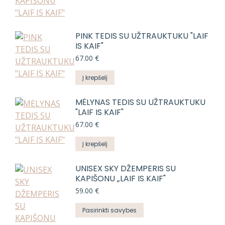
product
has
multiple
PINK TEDIS SU UŽTRAUKTUKU "LAIF
variants.
IS KAIF"
The
67.00
€
options
may
Į krepšelį
be
chosen
MĖLYNAS TEDIS SU UŽTRAUKTUKU
on
"LAIF IS KAIF"
the
67.00
€
product
Į krepšelį
page
UNISEX SKY DŽEMPERIS SU
KAPIŠONU „LAIF IS KAIF"
59.00
€
This
Pasirinkti savybes
product