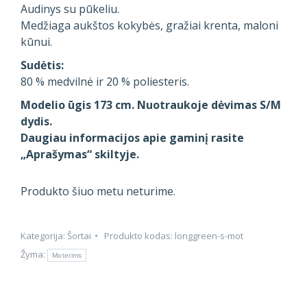
Audinys su pūkeliu.
Medžiaga aukštos kokybės, gražiai krenta, maloni
kūnui.
Sudėtis:
80 % medvilnė ir 20 % poliesteris.
Modelio ūgis 173 cm. Nuotraukoje dėvimas S/M
dydis.
Daugiau informacijos apie gaminį rasite
„Aprašymas“ skiltyje.
Produkto šiuo metu neturime.
Kategorija:
Šortai
Produkto kodas:
longgreen-s-mot
Žyma:
Moterims