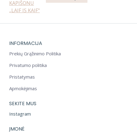
product
has
multiple
variants.
The
options
INFORMACIJA
may
Prekių Grąžinimo Politika
be
chosen
Privatumo politika
on
Pristatymas
the
product
Apmokėjimas
page
SEKITE MUS
Instagram
ĮMONĖ