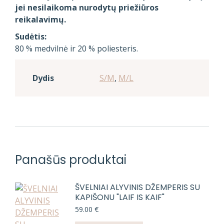
jei nesilaikoma nurodytų priežiūros
reikalavimų.
Sudėtis:
80 % medvilnė ir 20 % poliesteris.
Dydis
S/M
,
M/L
Panašūs produktai
ŠVELNIAI ALYVINIS DŽEMPERIS SU
KAPIŠONU "LAIF IS KAIF"
59.00
€