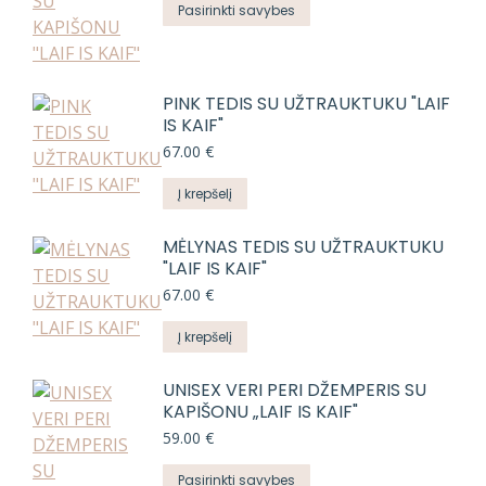
This
Pasirinkti savybes
product
has
multiple
PINK TEDIS SU UŽTRAUKTUKU "LAIF
variants.
IS KAIF"
The
67.00
€
options
may
Į krepšelį
be
chosen
MĖLYNAS TEDIS SU UŽTRAUKTUKU
on
"LAIF IS KAIF"
the
67.00
€
product
Į krepšelį
page
UNISEX VERI PERI DŽEMPERIS SU
KAPIŠONU „LAIF IS KAIF"
59.00
€
This
Pasirinkti savybes