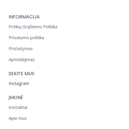
chosen
on
INFORMACIJA
the
product
Prekių Grąžinimo Politika
page
Privatumo politika
Pristatymas
Apmokėjimas
SEKITE MUS
Instagram
ĮMONĖ
Kontaktai
Apie mus