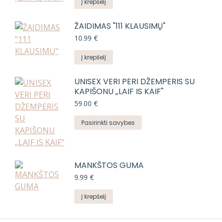
Į krepšelį
page
ŽAIDIMAS "111 KLAUSIMŲ"
10.99
€
Į krepšelį
UNISEX VERI PERI DŽEMPERIS SU
KAPIŠONU „LAIF IS KAIF"
59.00
€
This
Pasirinkti savybes
product
has
multiple
MANKŠTOS GUMA
variants.
9.99
€
The
options
Į krepšelį
may
be