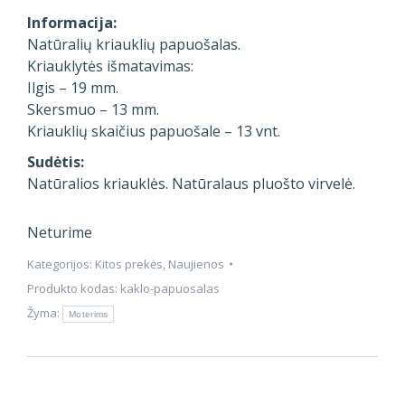
Informacija:
Natūralių kriauklių papuošalas.
Kriauklytės išmatavimas:
Ilgis – 19 mm.
Skersmuo – 13 mm.
Kriauklių skaičius papuošale – 13 vnt.
Sudėtis:
Natūralios kriauklės. Natūralaus pluošto virvelė.
Neturime
Kategorijos:
Kitos prekės
,
Naujienos
Produkto kodas:
kaklo-papuosalas
Žyma:
Moterims