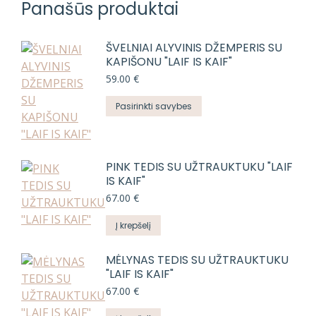
Panašūs produktai
ŠVELNIAI ALYVINIS DŽEMPERIS SU
KAPIŠONU "LAIF IS KAIF"
59.00
€
This
Pasirinkti savybes
product
has
multiple
PINK TEDIS SU UŽTRAUKTUKU "LAIF
variants.
IS KAIF"
The
67.00
€
options
may
Į krepšelį
be
chosen
MĖLYNAS TEDIS SU UŽTRAUKTUKU
on
"LAIF IS KAIF"
the
67.00
€
product